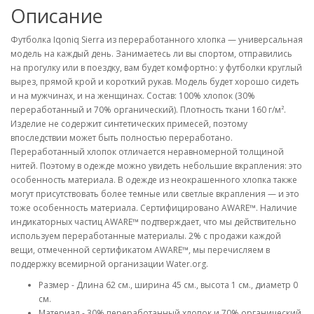
Описание
Футболка Iqoniq Sierra из переработанного хлопка — универсальная
модель на каждый день. Занимаетесь ли вы спортом, отправились
на прогулку или в поездку, вам будет комфортно: у футболки круглый
вырез, прямой крой и короткий рукав. Модель будет хорошо сидеть
и на мужчинах, и на женщинах. Состав: 100% хлопок (30%
переработанный и 70% органический). Плотность ткани 160 г/м².
Изделие не содержит синтетических примесей, поэтому
впоследствии может быть полностью переработано.
Переработанный хлопок отличается неравномерной толщиной
нитей. Поэтому в одежде можно увидеть небольшие вкрапления: это
особенность материала. В одежде из неокрашенного хлопка также
могут присутствовать более темные или светлые вкрапления — и это
тоже особенность материала. Сертифицировано AWARE™. Наличие
индикаторных частиц AWARE™ подтверждает, что мы действительно
используем переработанные материалы. 2% с продажи каждой
вещи, отмеченной сертификатом AWARE™, мы перечисляем в
поддержку всемирной организации Water.org.
Размер - Длина 62 см., ширина 45 см., высота 1 см., диаметр 0
см.
Материал - 30% переработанный хлопок и 70% органический