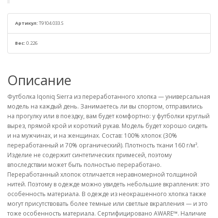
Артикул:
T9104.033.S
Вес:
0.226
Описание
Футболка Iqoniq Sierra из переработанного хлопка — универсальная
модель на каждый день. Занимаетесь ли вы спортом, отправились
на прогулку или в поездку, вам будет комфортно: у футболки круглый
вырез, прямой крой и короткий рукав. Модель будет хорошо сидеть
и на мужчинах, и на женщинах. Состав: 100% хлопок (30%
переработанный и 70% органический). Плотность ткани 160 г/м².
Изделие не содержит синтетических примесей, поэтому
впоследствии может быть полностью переработано.
Переработанный хлопок отличается неравномерной толщиной
нитей. Поэтому в одежде можно увидеть небольшие вкрапления: это
особенность материала. В одежде из неокрашенного хлопка также
могут присутствовать более темные или светлые вкрапления — и это
тоже особенность материала. Сертифицировано AWARE™. Наличие