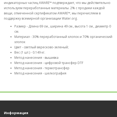
индикаторных частиц AWARE™ подтверждает, что мы действительно
используем переработанные материалы. 2% с продажи каждой
вещи, отмеченной сертификатом AWARE™, мы перечисляем в
поддержку всемирной организации Water.org.
Размер - Длина 69 см., ширина 49 см., высота 1 см., диаметр 0
см.
Материал - 30% переработанный хлопок и 70% органический
хлопок
Цвет - светлый вересково-зеленый;
Вес (1 шт.) - 0.149 кг.
Метод нанесения - вышивка
Метод нанесения - цифровой трансфер DTF
Метод нанесения - термотрансфер
Метод нанесения - шелкография
Информация