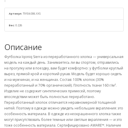
Артикул:
T9104.006.XXS
Вес:
0.226
Описание
Футболка Iqoniq Sierra из переработанного хлопка — универсальная
модель на каждый день. Занимаетесь ли вы спортом, отправились
на прогулку или в поездку, вам будет комфортно: у футболки круглый
вырез, прямой крой и короткий рукав. Модель будет хорошо сидеть
и на мужчинах, и на женщинах. Состав: 100% хлопок (30%
переработанный и 70% органический). Плотность ткани 160 г/м².
Изделие не содержит синтетических примесей, поэтому
впоследствии может быть полностью переработано.
Переработанный хлопок отличается неравномерной толщиной
нитей. Поэтому в одежде можно увидеть небольшие вкрапления: это
особенность материала. В одежде из неокрашенного хлопка также
могут присутствовать более темные или светлые вкрапления — и это
тоже особенность материала. Сертифицировано AWARE™. Наличие