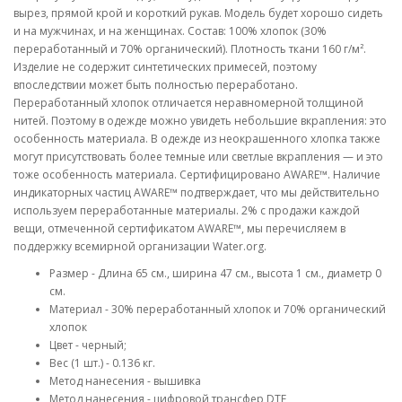
вырез, прямой крой и короткий рукав. Модель будет хорошо сидеть
и на мужчинах, и на женщинах. Состав: 100% хлопок (30%
переработанный и 70% органический). Плотность ткани 160 г/м².
Изделие не содержит синтетических примесей, поэтому
впоследствии может быть полностью переработано.
Переработанный хлопок отличается неравномерной толщиной
нитей. Поэтому в одежде можно увидеть небольшие вкрапления: это
особенность материала. В одежде из неокрашенного хлопка также
могут присутствовать более темные или светлые вкрапления — и это
тоже особенность материала. Сертифицировано AWARE™. Наличие
индикаторных частиц AWARE™ подтверждает, что мы действительно
используем переработанные материалы. 2% с продажи каждой
вещи, отмеченной сертификатом AWARE™, мы перечисляем в
поддержку всемирной организации Water.org.
Размер - Длина 65 см., ширина 47 см., высота 1 см., диаметр 0
см.
Материал - 30% переработанный хлопок и 70% органический
хлопок
Цвет - черный;
Вес (1 шт.) - 0.136 кг.
Метод нанесения - вышивка
Метод нанесения - цифровой трансфер DTF