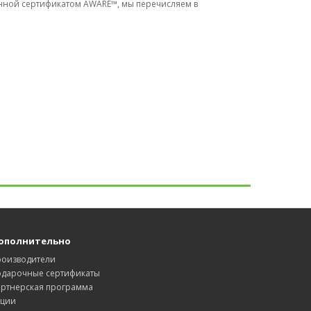
енной сертификатом AWARE™, мы перечисляем в
ополнительно
роизводители
одарочные сертификаты
артнерская программа
кции