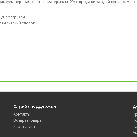
пользуем переработанные материалы. 2% с продажи каждой вещи, отмеч
, диаметр 0 см.
ганический хлопок
Служба поддержки
Д
Контакты
П
Возврат товара
П
Карта сайта
П
А