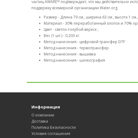
частиц AWARE™ подтверждает, что мы действительно ис
поддержку всемирной организации Water.org.
Размер - Длина 79 см., ширина 63 см., высота 1 см.
Материал - 30% переработанный хлопок и 70% ор
Цвет - светло-голубой вереск ;
Вес (1 шт.) - 0.203 кг.
Метод нанесения - цифровой трансфер DTF
Метод нанесения - термотрансфер
Метод нанесения - вышивка
Метод нанесения - шелкография
Информация
О компании
Доставка
Политика Безопасности
Условия соглашения