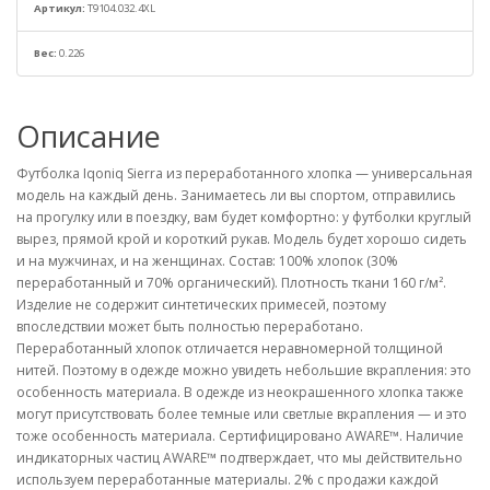
Артикул:
T9104.032.4XL
Вес:
0.226
Описание
Футболка Iqoniq Sierra из переработанного хлопка — универсальная
модель на каждый день. Занимаетесь ли вы спортом, отправились
на прогулку или в поездку, вам будет комфортно: у футболки круглый
вырез, прямой крой и короткий рукав. Модель будет хорошо сидеть
и на мужчинах, и на женщинах. Состав: 100% хлопок (30%
переработанный и 70% органический). Плотность ткани 160 г/м².
Изделие не содержит синтетических примесей, поэтому
впоследствии может быть полностью переработано.
Переработанный хлопок отличается неравномерной толщиной
нитей. Поэтому в одежде можно увидеть небольшие вкрапления: это
особенность материала. В одежде из неокрашенного хлопка также
могут присутствовать более темные или светлые вкрапления — и это
тоже особенность материала. Сертифицировано AWARE™. Наличие
индикаторных частиц AWARE™ подтверждает, что мы действительно
используем переработанные материалы. 2% с продажи каждой