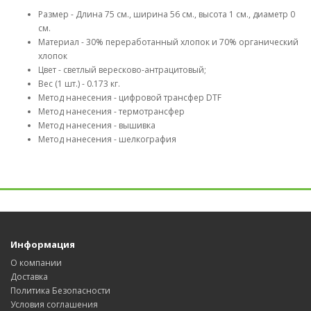
Размер - Длина 75 см., ширина 56 см., высота 1 см., диаметр 0
см.
Материал - 30% переработанный хлопок и 70% органический
хлопок
Цвет - светлый вересково-антрацитовый;
Вес (1 шт.) - 0.173 кг.
Метод нанесения - цифровой трансфер DTF
Метод нанесения - термотрансфер
Метод нанесения - вышивка
Метод нанесения - шелкография
Информация
О компании
Доставка
Политика Безопасности
Условия соглашения