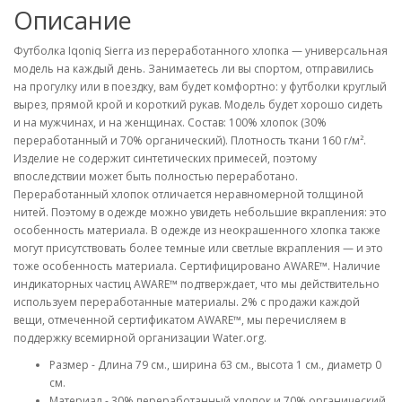
Описание
Футболка Iqoniq Sierra из переработанного хлопка — универсальная
модель на каждый день. Занимаетесь ли вы спортом, отправились
на прогулку или в поездку, вам будет комфортно: у футболки круглый
вырез, прямой крой и короткий рукав. Модель будет хорошо сидеть
и на мужчинах, и на женщинах. Состав: 100% хлопок (30%
переработанный и 70% органический). Плотность ткани 160 г/м².
Изделие не содержит синтетических примесей, поэтому
впоследствии может быть полностью переработано.
Переработанный хлопок отличается неравномерной толщиной
нитей. Поэтому в одежде можно увидеть небольшие вкрапления: это
особенность материала. В одежде из неокрашенного хлопка также
могут присутствовать более темные или светлые вкрапления — и это
тоже особенность материала. Сертифицировано AWARE™. Наличие
индикаторных частиц AWARE™ подтверждает, что мы действительно
используем переработанные материалы. 2% с продажи каждой
вещи, отмеченной сертификатом AWARE™, мы перечисляем в
поддержку всемирной организации Water.org.
Размер - Длина 79 см., ширина 63 см., высота 1 см., диаметр 0
см.
Материал - 30% переработанный хлопок и 70% органический