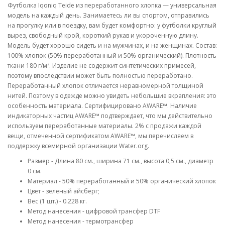
Футболка Iqoniq Teide из переработанного хлопка — универсальная
модель на каждый день. Занимаетесь ли вы спортом, отправились
на прогулку или в поездку, вам будет комфортно: у футболки круглый
вырез, свободный крой, короткий рукав и укороченную длину.
Модель будет хорошо сидеть и на мужчинах, и на женщинах. Состав:
100% хлопок (50% переработанный и 50% органический). Плотность
ткани 180 г/м². Изделие не содержит синтетических примесей,
поэтому впоследствии может быть полностью переработано.
Переработанный хлопок отличается неравномерной толщиной
нитей. Поэтому в одежде можно увидеть небольшие вкрапления: это
особенность материала. Сертифицировано AWARE™. Наличие
индикаторных частиц AWARE™ подтверждает, что мы действительно
используем переработанные материалы. 2% с продажи каждой
вещи, отмеченной сертификатом AWARE™, мы перечисляем в
поддержку всемирной организации Water.org.
Размер - Длина 80 см., ширина 71 см., высота 0,5 см., диаметр
0 см.
Материал - 50% переработанный и 50% органический хлопок
Цвет - зеленый айсберг;
Вес (1 шт.) - 0.228 кг.
Метод нанесения - цифровой трансфер DTF
Метод нанесения - термотрансфер