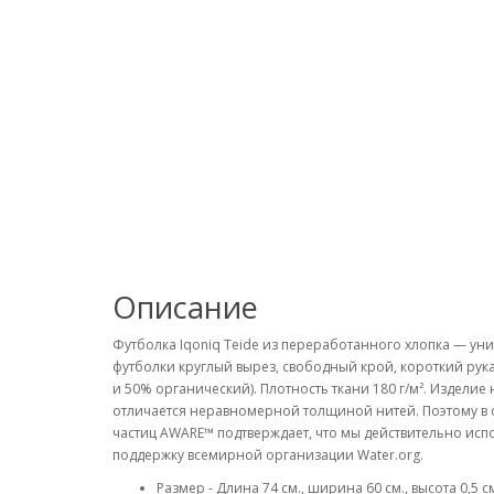
Описание
Футболка Iqoniq Teide из переработанного хлопка — уни
футболки круглый вырез, свободный крой, короткий рук
и 50% органический). Плотность ткани 180 г/м². Издел
отличается неравномерной толщиной нитей. Поэтому в
частиц AWARE™ подтверждает, что мы действительно ис
поддержку всемирной организации Water.org.
Размер - Длина 74 см., ширина 60 см., высота 0,5 см