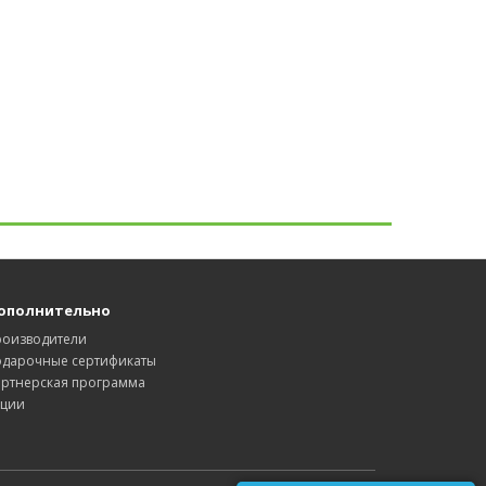
ополнительно
роизводители
одарочные сертификаты
артнерская программа
кции