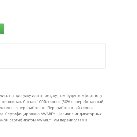
ь
сь на прогулку или в поездку, вам будет комфортно: у
на женщинах. Состав: 100% хлопок (50% переработанный
ь полностью переработано. Переработанный хлопок
ала. Сертифицировано AWARE™. Наличие индикаторных
енной сертификатом AWARE™, мы перечисляем в