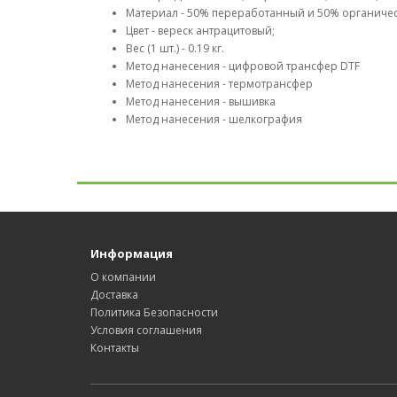
Материал - 50% переработанный и 50% органиче
Цвет - вереск антрацитовый;
Вес (1 шт.) - 0.19 кг.
Метод нанесения - цифровой трансфер DTF
Метод нанесения - термотрансфер
Метод нанесения - вышивка
Метод нанесения - шелкография
Информация
О компании
Доставка
Политика Безопасности
Условия соглашения
Контакты