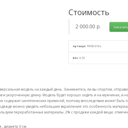
Стоимость
2 000.00 р.
Заказат
Артикул:
T9105.014.L
Вес:
0.23
версальная модель на каждый день. Занимаетесь ли вы спортом, отправили
ав и укороченную длину. Модель будет хорошо сидеть и на мужчинах, и 
ие не содержит синтетических примесей, поэтому впоследствии может быт
 одежде можно увидеть небольшие вкрапления: это особенность матери
пользуем переработанные материалы. 2% с продажи каждой вещи, отмеч
., диаметр 0 см.