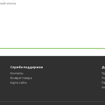
ский хлопок
Служба поддержки
Д
Контакты
П
Возврат товара
П
Карта сайта
П
А