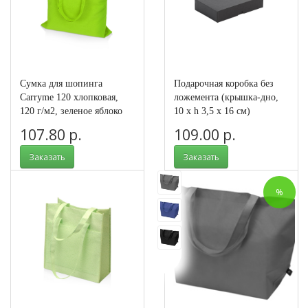
Сумка для шопинга
Подарочная коробка без
Carryme 120 хлопковая,
ложемента (крышка-дно,
120 г/м2, зеленое яблоко
10 х h 3,5 х 16 см)
107.80 р.
109.00 р.
Заказать
Заказать
Арт.: 955243
Арт.: 8842_8843-BOX
%