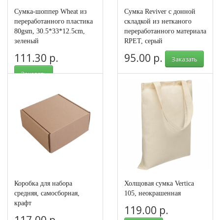
Сумка-шоппер Wheat из
Сумка Reviver с донной
переработанного пластика
складкой из нетканого
80gsm, 30.5*33*12.5cm,
переработанного материала
зеленый
RPET, серый
111.30 р.
95.00 р.
Заказать
Заказать
Арт.: 590817
Арт.: 937313
Коробка для набора
Холщовая сумка Vertica
средняя, самосборная,
105, неокрашенная
крафт
119.00 р.
117.00 р.