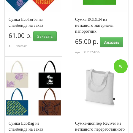
Сумка EcoTorba из
Сумка BODEN из
спанбонда на заказ
нетканого материала,
папоротник
61.00 р.
Заказать
65.00 р.
Заказать
Арт.: 18946.01
Арт.: BO7125S1226
%
Сумка EcoBag из
Сумка-шоппер Reviver из
спанбонда на заказ
нетканого переработанного