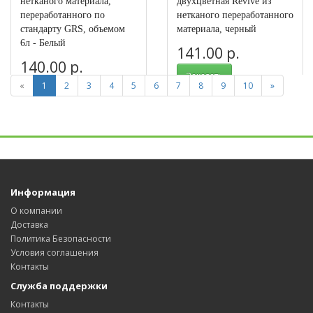
нетканого материала,
двухцветная Revive из
переработанного по
нетканого переработанного
стандарту GRS, объемом
материала, черный
6л - Белый
141.00 р.
140.00 р.
Заказать
«
1
2
3
4
5
6
7
8
9
10
»
Заказать
Арт.: 590207
Арт.: 13005101
Информация
О компании
Доставка
Политика Безопасности
Условия соглашения
Контакты
Служба поддержки
Контакты