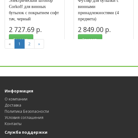
Электрический штопор
Футляр для бутылки с
Corkoff для винных
винными
бутылок с покрытием софт
принадлежностями (4
тач, черный
предмета)
2 727.69 р.
2 849.00 р.
Заказать
Заказать
«
1
2
»
Арт.: 684507
Арт.: 19104
Информация
О компании
Доставка
Политика Безопасности
Условия соглашения
Контакты
Служба поддержки