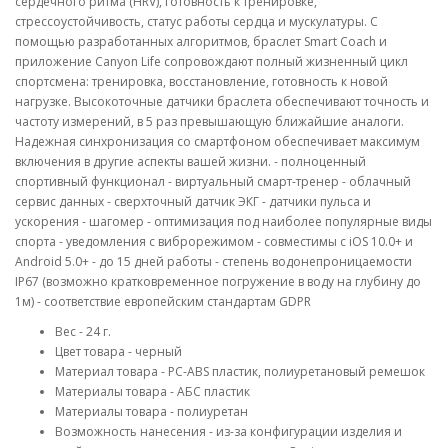
сердечного ритма (HRV), готовность к тренировке,
стрессоустойчивость, статус работы сердца и мускулатуры. С
помощью разработанных алгоритмов, браслет Smart Coach и
приложение Canyon Life сопровождают полный жизненный цикл
спортсмена: тренировка, восстановление, готовность к новой
нагрузке. Высокоточные датчики браслета обеспечивают точность и
частоту измерений, в 5 раз превышающую ближайшие аналоги.
Надежная синхронизация со смартфоном обеспечивает максимум
включения в другие аспекты вашей жизни. - полноценный
спортивный функционал - виртуальный смарт-тренер - облачный
сервис данных - сверхточный датчик ЭКГ - датчики пульса и
ускорения - шагомер - оптимизация под наиболее популярные виды
спорта - уведомления с виброрежимом - совместимы с iOS 10.0+ и
Android 5.0+ - до 15 дней работы - степень водонепроницаемости
IP67 (возможно кратковременное погружение в воду на глубину до
1м) - соответствие европейским стандартам GDPR
Вес - 24 г.
Цвет товара - черный
Материал товара - PC-ABS пластик, полиуретановый ремешок
Материалы товара - АБС пластик
Материалы товара - полиуретан
Возможность нанесения - из-за конфигурации изделия и