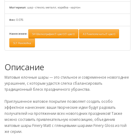
Материал:
шар - стекло, металл; коробка - картон
Вес:
0.076
Нанесение:
SH Шелкография (1 цвет) (1 цвет)
A3 Тампопечать (1 цвет)
SL1 Наклейка
Описание
Матовые елочные шары — это стильное и современное новогоднее
украшение, с которым удастся слегка сбалансировать
традиционный блеск праздничного убранства.
Приглушенное матовое покрытие позволяет создать особо
эффектное нанесение: ваши творческие идеи будут радовать
получателей на протяжении всех новогодних праздников! Также
можно составить привлекательную композицию, объединив
матовые шары Finery Matt с глянцевыми шарами Finery Gloss из той
же серии.