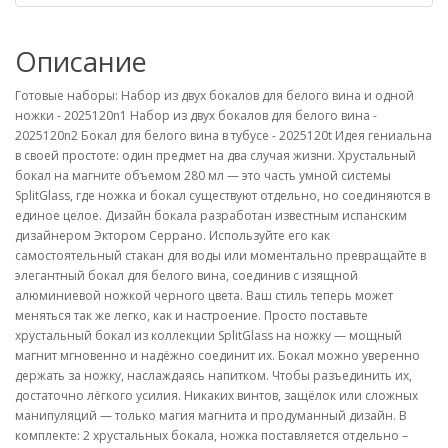
Описание
Готовые наборы: Набор из двух бокалов для белого вина и одной
ножки - 2025120n1 Набор из двух бокалов для белого вина -
2025120n2 Бокал для белого вина в тубусе - 2025120t Идея гениальна
в своей простоте: один предмет на два случая жизни. Хрустальный
бокал на магните объемом 280 мл — это часть умной системы
SplitGlass, где ножка и бокал существуют отдельно, но соединяются в
единое целое. Дизайн бокала разработан известным испанским
дизайнером Эктором Серрано. Используйте его как
самостоятельный стакан для воды или моментально превращайте в
элегантный бокал для белого вина, соединив с изящной
алюминиевой ножкой черного цвета. Ваш стиль теперь может
меняться так же легко, как и настроение. Просто поставьте
хрустальный бокал из коллекции SplitGlass на ножку — мощный
магнит мгновенно и надёжно соединит их. Бокал можно уверенно
держать за ножку, наслаждаясь напитком. Чтобы разъединить их,
достаточно лёгкого усилия. Никаких винтов, защёлок или сложных
манипуляций — только магия магнита и продуманный дизайн. В
комплекте: 2 хрустальных бокала, ножка поставляется отдельно –